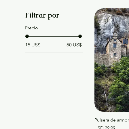
Filtrar por
Precio
15 US$
50 US$
Pulsera de armon
Precio
USD 29.99