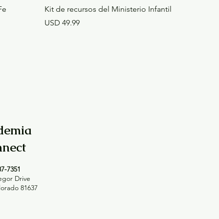
Fe
Kit de recursos del Ministerio Infantil
Precio
USD 49.99
demia
nect
87-7351
gor Drive
orado 81637