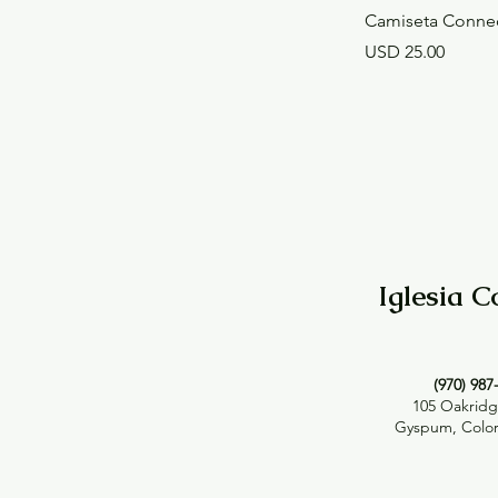
Camiseta Conne
Precio
USD 25.00
Iglesia C
(970) 987
105 Oakridg
Gyspum, Color