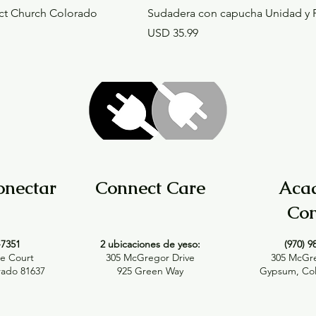
ct Church Colorado
Sudadera con capucha Unidad y 
Precio
USD 35.99
onectar
Connect Care
Aca
Con
-7351
2 ubicaciones de yeso:
(970) 9
e Court
305 McGregor Drive
305 McGre
ado 81637
925 Green Way
Gypsum, Col