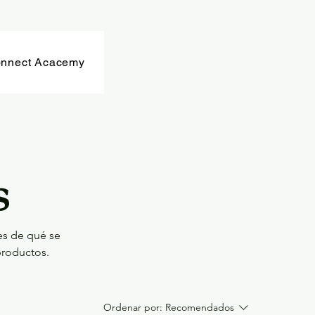
nnect Acacemy
s
tes de qué se
productos.
Ordenar por:
Recomendados